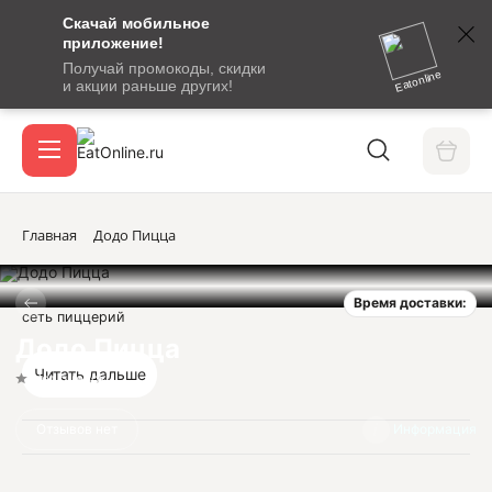
Скачай мобильное
номер
приложение!
SMS-
Получай промокоды, скидки
сообщение
Eatonline
и акции раньше других!
с
Акции
кодом
подтверждения
О сервисе
Главная
Додо Пицца
Время доставки:
Откры
сеть пиццерий
Вход / регистрация
Додо Пицца
Читать дальше
Нет оценок
Отзывов нет
Информация