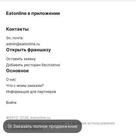
Eatonline в приложении
О
Контакты
О
Эл. почта:
admin@eatonline.ru
Открыть франшизу
Оставить заявку
Добавить ресторан бесплатно
Основное
Войти
О нас
Что с моим заказом?
Информация для партнеров
Город
Нижний Тагил
Войти
Написать в техподдержку
©2012-2026, eatonline.ru
• Политика конфиденциальности
• Условия использования
🚀 Заказать полное продвижение
• Публичная оферта